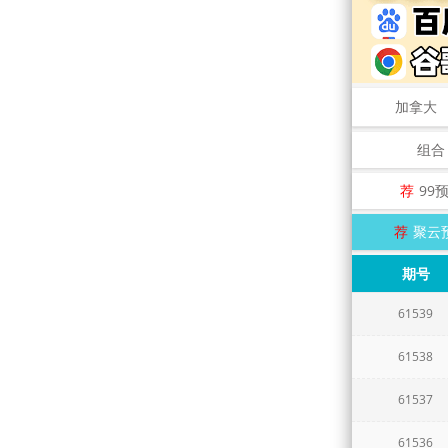
加拿大
组合
荐
99
荐
聚云
期号
61539
61538
61537
61536