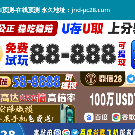
预测-在线预测 永久地址：jnd-pc28.com