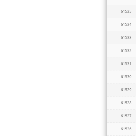
61535
61534
61533
61532
61531
61530
61529
61528
61527
61526